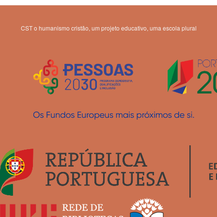
CST o humanismo cristão, um projeto educativo, uma escola plural