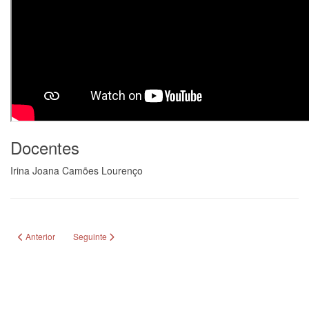
Docentes
Irina Joana Camões Lourenço
Artigo anterior: Flauta de Bisel
Artigo seguinte: Guitarra Clássica
Anterior
Seguinte