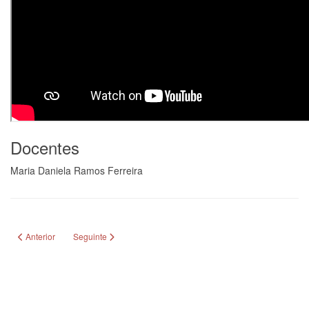
Docentes
Maria Daniela Ramos Ferreira
Artigo anterior: Violeta
Artigo seguinte: Violoncelo
Anterior
Seguinte