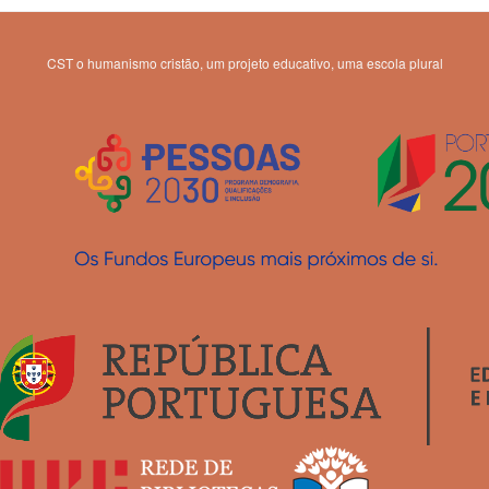
CST o humanismo cristão, um projeto educativo, uma escola plural