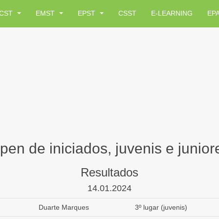
CST
EMST
EPST
CSST
E-LEARNING
EP
pen de iniciados, juvenis e junior
Resultados
14.01.2024
Duarte Marques
3º lugar (juvenis)