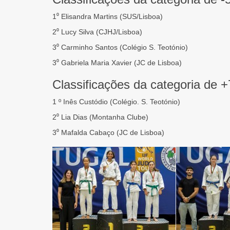
1⁰ Elisandra Martins (SUS/Lisboa)
2⁰ Lucy Silva (CJHJ/Lisboa)
3⁰ Carminho Santos (Colégio S. Teotónio)
3⁰ Gabriela Maria Xavier (JC de Lisboa)
Classificações da categoria de 
1 º Inês Custódio (Colégio. S. Teotónio)
2⁰ Lia Dias (Montanha Clube)
3⁰ Mafalda Cabaço (JC de Lisboa)