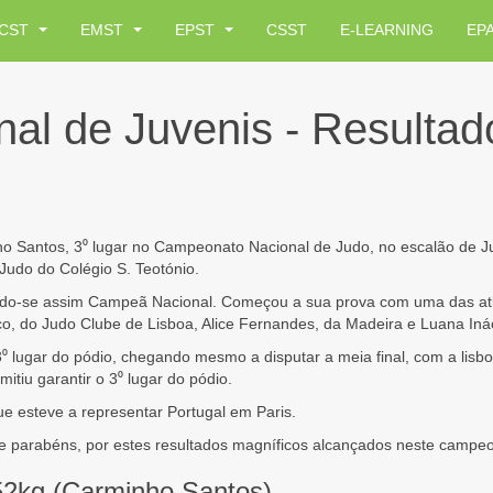
CST
EMST
EPST
CSST
E-LEARNING
EP
al de Juvenis - Resultad
 Santos, 3⁰ lugar no Campeonato Nacional de Judo, no escalão de Ju
udo do Colégio S. Teotónio.
o-se assim Campeã Nacional. Começou a sua prova com uma das atleta
, do Judo Clube de Lisboa, Alice Fernandes, da Madeira e Luana Iná
⁰ lugar do pódio, chegando mesmo a disputar a meia final, com a lisb
tiu garantir o 3⁰ lugar do pódio.
e esteve a representar Portugal em Paris.
de parabéns, por estes resultados magníficos alcançados neste campeo
-52kg (Carminho Santos)