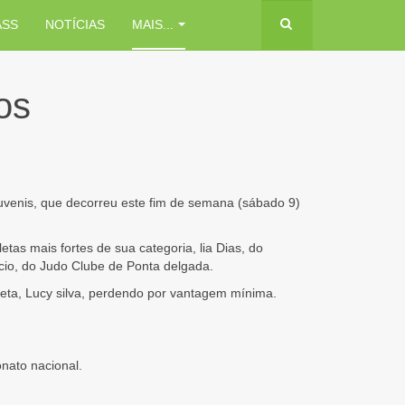
ASS
NOTÍCIAS
MAIS...
os
venis, que decorreu este fim de semana (sábado 9)
s mais fortes de sua categoria, lia Dias, do
cio, do Judo Clube de Ponta delgada.
oeta, Lucy silva, perdendo por vantagem mínima.
nato nacional.