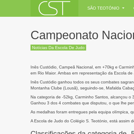
SÃO TEOTÓNIO
Campeonato Nacion
Notícias Da Escola De Judo
Inês Custódio, Campeã Nacional, em +70kg e Carminho
em Rio Maior. Ambas em representação da Escola de J
Inês Custódio ganhou todos os seus combates sagrand
Montanha Clube (Lousã), seguindo-se, Mafalda Cabaço
Na categoria de -52kg, Carminho Santos, alcançou o 3
Ganhou 3 dos 4 combates que disputou, o que lhe permi
As medalhas foram entregues pela equipa olímpica, qu
A Escola de Judo do Colégio S. Teotónio, está assim 
Classificações da categoria de 