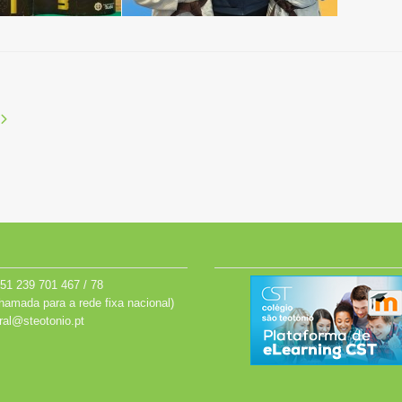
51 239 701 467 / 78
hamada para a rede fixa nacional)
ral@steotonio.pt