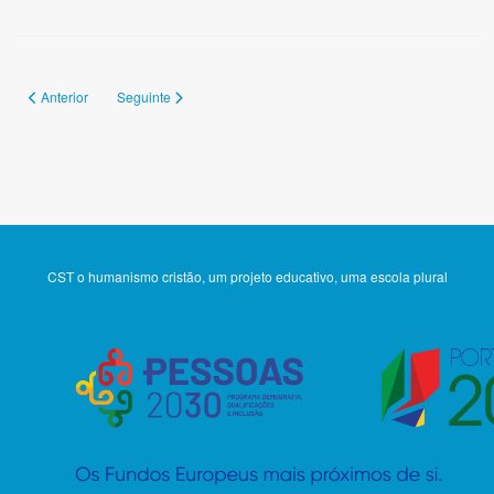
Artigo anterior: 149
Artigo seguinte: 147
Anterior
Seguinte
CST o humanismo cristão, um projeto educativo, uma escola plural