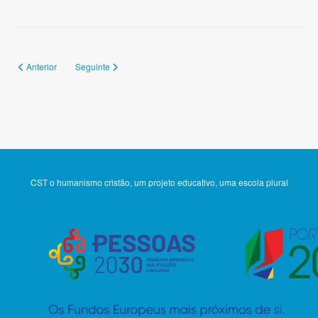
Artigo anterior: 143
Artigo seguinte: 141
Anterior
Seguinte
CST o humanismo cristão, um projeto educativo, uma escola plural