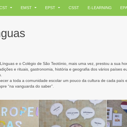
CST
EMST
EPST
CSST
E-LEARNING
EP
nguas
s Línguas e o Colégio de São Teotónio, mais uma vez, prestou a sua
ições e rituais, gastronomia, história e geografia dos vários países e
s.
nhecer a toda a comunidade escolar um pouco da cultura de cada país e
mpre “na vanguarda do saber”.