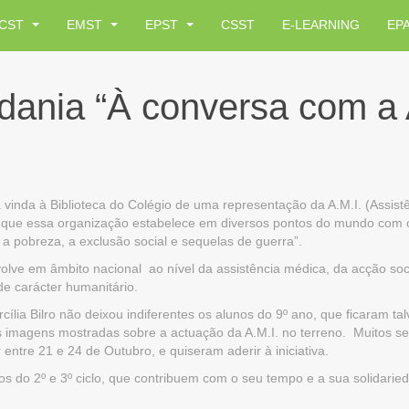
CST
EMST
EPST
CSST
E-LEARNING
EP
dania “À conversa com a 
 vinda à Biblioteca do Colégio de uma representação da A.M.I. (Assist
o que essa organização estabelece em diversos pontos do mundo com o i
 pobreza, a exclusão social e sequelas de guerra”.
ve em âmbito nacional ao nível da assistência médica, da acção soci
de carácter humanitário.
ília Bilro não deixou indiferentes os alunos do 9º ano, que ficaram ta
das imagens mostradas sobre a actuação da A.M.I. no terreno. Muitos s
 entre 21 e 24 de Outubro, e quiseram aderir à iniciativa.
os do 2º e 3º ciclo, que contribuem com o seu tempo e a sua solidarie