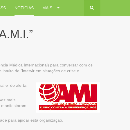
ASS
NOTÍCIAS
MAIS...
A.M.I.”
ência Médica Internacional) para conversar com os
ntuito de “intervir em situações de crise e
al e do alertar
lvez mais
e manifestaram
dade para ajudar esta organização.