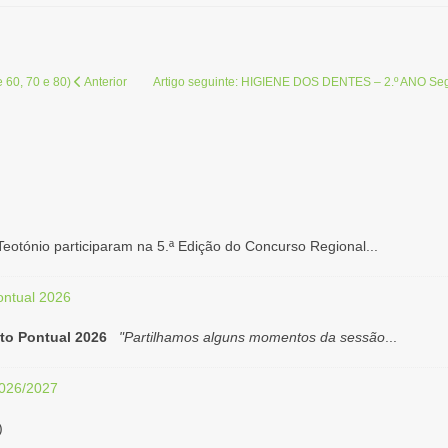
e 60, 70 e 80)
Anterior
Artigo seguinte: HIGIENE DOS DENTES – 2.º ANO
Seg
eotónio participaram na 5.ª Edição do Concurso Regional...
ntual 2026
o Pontual 2026
"Partilhamos alguns momentos da sessão
...
2026/2027
)