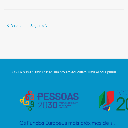
Artigo anterior: 145
Artigo seguinte: 143
Anterior
Seguinte
CST o humanismo cristão, um projeto educativo, uma escola plural