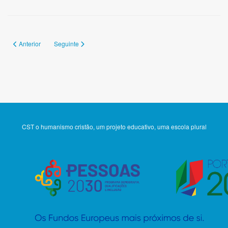
Artigo anterior: 151
Artigo seguinte: 149
Anterior
Seguinte
CST o humanismo cristão, um projeto educativo, uma escola plural