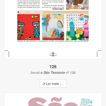
126
Jornal
o São Teotónio
nº 126
Ler mais …