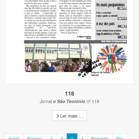
118
Jornal
o São Teotónio
nº 118
Ler mais …
Início
Anterior
1
2
3
4
Seguinte
Fim