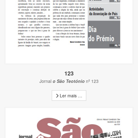
123
Jornal
o São Teotónio
nº 123
Ler mais …