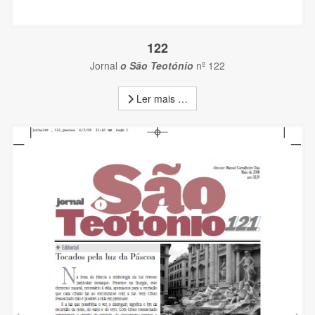
122
Jornal
o São Teotónio
nº 122
Ler mais …