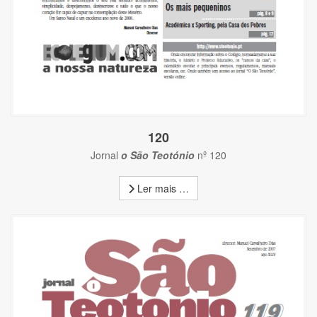
120
Jornal
o São Teotónio
nº 120
Ler mais …