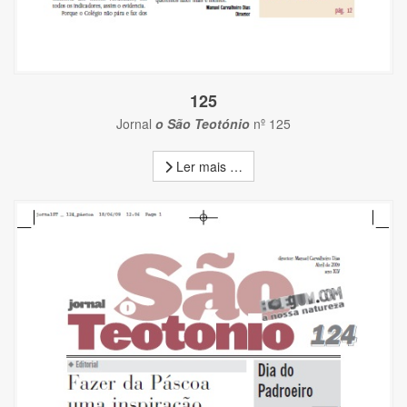
125
Jornal
o São Teotónio
nº 125
Ler mais …