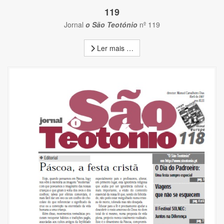
119
Jornal
o São Teotónio
nº 119
Ler mais …