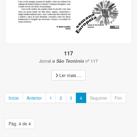
117
Jornal
o São Teotónio
nº 117
Ler mais …
Início
Anterior
1
2
3
4
Seguinte
Fim
Pág. 4 de 4