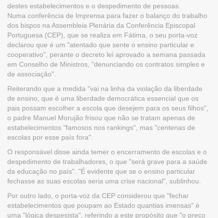
destes estabelecimentos e o despedimento de pessoas.
Numa conferência de Imprensa para fazer o balanço do trabalho
dos bispos na Assembleia Plenária da Conferência Episcopal
Portuguesa (CEP), que se realiza em Fátima, o seu porta-voz
declarou que é um "atentado que sente o ensino particular e
cooperativo", perante o decreto lei aprovado a semana passada
em Conselho de Ministros, "denunciando os contratos simples e
de associação".
Reiterando que a medida "vai na linha da violação da liberdade
de ensino, que é uma liberdade democrática essencial que os
pais possam escolher a escola que desejem para os seus filhos",
o padre Manuel Morujão frisou que não se tratam apenas de
estabelecimentos "famosos nos rankings", mas "centenas de
escolas por esse país fora".
O responsável disse ainda temer o encerramento de escolas e o
despedimento de trabalhadores, o que "será grave para a saúde
da educação no país". "É evidente que se o ensino particular
fechasse as suas escolas seria uma crise nacional", sublinhou.
Por outro lado, o porta-voz da CEP considerou que "fechar
estabelecimentos que poupam ao Estado quantias imensas" é
uma "lógica despesista", referindo a este propósito que "o preço