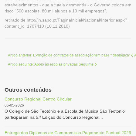
estabelecimentos - que a tutela desmentiu - o Governo coloca em
risco "500 escolas, 80 mil alunos e 10 mil empregos".
retirado de http://jn.sapo.pt/PaginaInicial/Nacional/Interior.aspx?
content_id=1707410 (10.11.2010)
Artigo anterior: Extinção de contratos de associação tem base “ideológica”
A
Artigo seguinte: Apoio às escolas privadas
Seguinte
Outros conteúdos
Concurso Regional Centro Circular
06-05-2026
O Colégio de São Teotónio e a Escola de Música São Teotónio
participaram na 5.ª Edição do Concurso Regional...
Entrega dos Diplomas de Compromisso Pagamento Pontual 2026