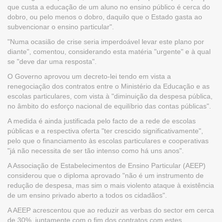
que custa a educação de um aluno no ensino público é cerca do
dobro, ou pelo menos o dobro, daquilo que o Estado gasta ao
subvencionar o ensino particular".
"Numa ocasião de crise seria imperdoável levar este plano por
diante", comentou, considerando esta matéria "urgente" e à qual
se "deve dar uma resposta".
O Governo aprovou um decreto-lei tendo em vista a
renegociação dos contratos entre o Ministério da Educação e as
escolas particulares, com vista à "diminuição da despesa pública,
no âmbito do esforço nacional de equilíbrio das contas públicas".
A medida é ainda justificada pelo facto de a rede de escolas
públicas e a respectiva oferta "ter crescido significativamente",
pelo que o financiamento às escolas particulares e cooperativas
"já não necessita de ser tão intenso como há uns anos".
A Associação de Estabelecimentos de Ensino Particular (AEEP)
considerou que o diploma aprovado "não é um instrumento de
redução de despesa, mas sim o mais violento ataque à existência
de um ensino privado aberto a todos os cidadãos".
A AEEP acrescentou que ao reduzir as verbas do sector em cerca
de 30%, juntamente com o fim dos contratos com estes